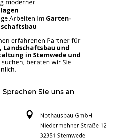
ng moderner
Baumaschinenvermietung
lagen
Immobilienvermietung
ige Arbeiten im
Garten-
dschaftsbau
nen erfahrenen Partner für
, Landschaftsbau und
taltung in Stemwede und
suchen, beraten wir Sie
nlich.
Sprechen Sie uns an

Nothausbau GmbH
Niedermehner Straße 12
32351 Stemwede