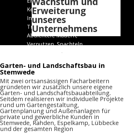
Wachstum und
Entkernung
Erweiterung
Kernbohrungen
unseres
Industriemontage
Unternehmens
Trockenbauarbeiten
Abdichten, Mauern,
Verputzen, Spachteln,
Schleifen
Fliesenlegen, Laminat-, WPC-
Garten- und Landschaftsbau in
und Parkettverlegung
Stemwede
Mit zwei ortsansässigen Facharbeitern
Erdbau:
gründeten wir zusätzlich unsere eigene
Garten- und Landschaftsbauabteilung.
Erdarbeiten
Seitdem realisieren wir individuelle Projekte
rund um Gartengestaltung,
Drainage, Abläufe,
Gartenplanung und Außenanlagen für
Entwässerung
private und gewerbliche Kunden in
Stemwede, Rahden, Espelkamp, Lübbecke
Schachtarbeiten
und der gesamten Region