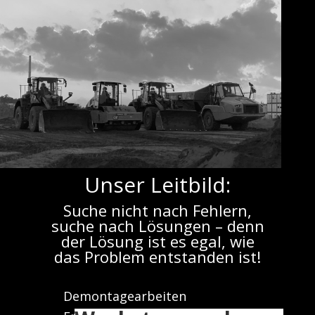
Unser Leitbild:
Suche nicht nach Fehlern,
1
2
3
4
Weiter
suche nach Lösungen – denn
der Lösung ist es egal, wie
das Problem entstanden ist!
Abriss- und Rückbauarbeiten:
Demontagearbeiten